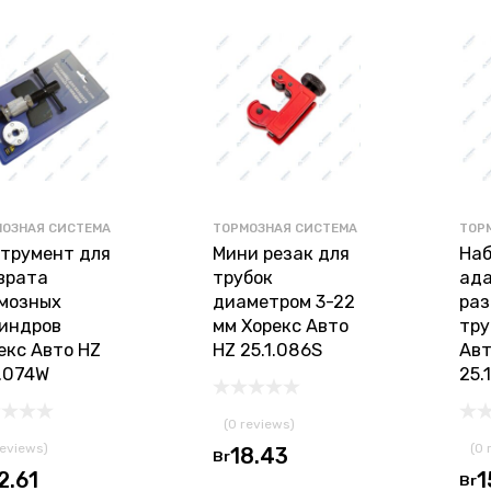
МОЗНАЯ СИСТЕМА
ТОРМОЗНАЯ СИСТЕМА
ТОР
трумент для
Мини резак для
Наб
врата
трубок
ада
мозных
диаметром 3-22
раз
индров
мм Хорекс Авто
тру
екс Авто HZ
HZ 25.1.086S
Авт
1.074W
25.
(0 reviews)
reviews)
(0 
18.43
Br
2.61
1
Br