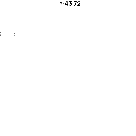
43.72
Br
5