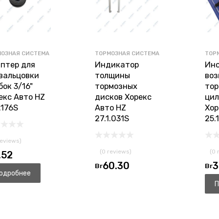
МОЗНАЯ СИСТЕМА
ТОРМОЗНАЯ СИСТЕМА
ТОР
птер для
Индикатор
Инс
вальцовки
толщины
воз
бок 3/16"
тормозных
тор
екс Авто HZ
дисков Хорекс
цил
.176S
Авто HZ
Хор
27.1.031S
25.
reviews)
(0 reviews)
(0 
.52
60.30
3
Br
Br
одробнее
П