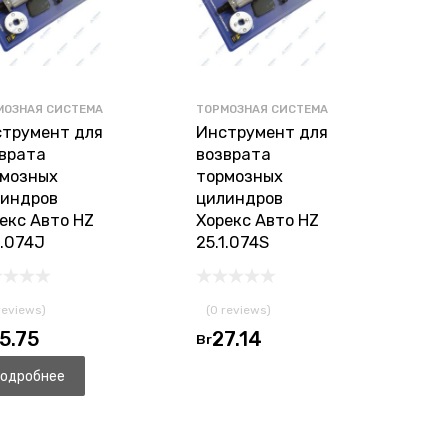
МОЗНАЯ СИСТЕМА
ТОРМОЗНАЯ СИСТЕМА
трумент для
Инструмент для
врата
возврата
мозных
тормозных
индров
цилиндров
екс Авто HZ
Хорекс Авто HZ
1.074J
25.1.074S
reviews)
(0 reviews)
5.75
27.14
Br
одробнее