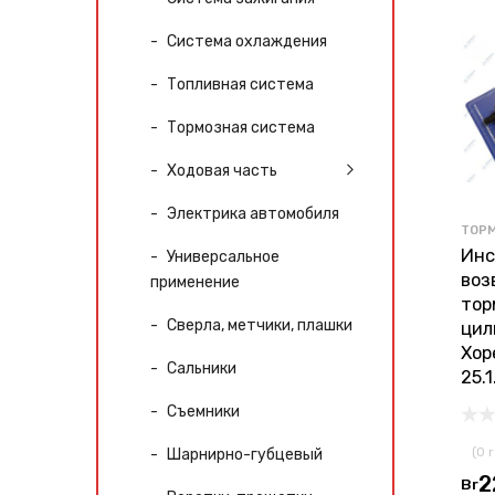
Система охлаждения
Топливная система
Тормозная система
Ходовая часть
Электрика автомобиля
ТОР
Инс
Универсальное
воз
применение
тор
Сверла, метчики, плашки
цил
Хор
Сальники
25.
Съемники
(0 
Шарнирно-губцевый
2
Br