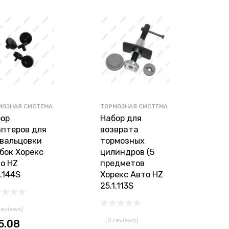
МОЗНАЯ СИСТЕМА
ТОРМОЗНАЯ СИСТЕМА
ор
Набор для
птеров для
возврата
вальцовки
тормозных
бок Хорекс
цилиндров (5
о HZ
предметов
1.144S
Хорекс Авто HZ
25.1.113S
reviews)
(0 reviews)
5.08