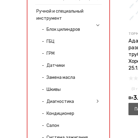
Ручной и специальный
инструмент
Блок цилиндров
ТОР
Ада
ГБЦ
раз
ГРМ
тру
Хор
Датчики
25.1
Замена масла
(0 
Шкивы
3
Br
Диагностика
П
Кондиционер
Салон
Система зажигания