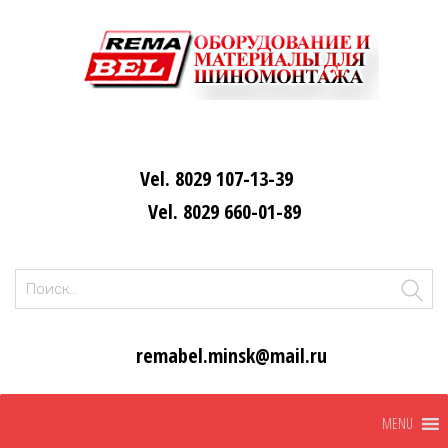
Vel. 8029 107-13-39
Vel. 8029 660-01-89
Найти:
remabel.minsk@mail.ru
Skip
MENU
to