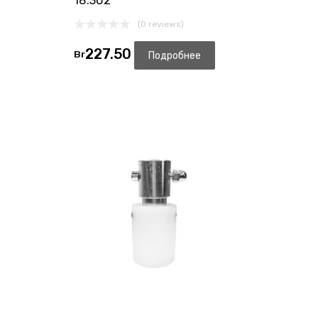
18.302
(0 reviews)
227.50
Br
Подробнее