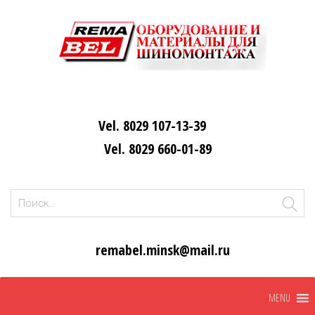
Vel. 8029 107-13-39
Vel. 8029 660-01-89
Найти:
remabel.minsk@mail.ru
Skip
MENU
to