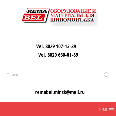
Vel. 8029 107-13-39
Vel. 8029 660-01-89
Найти:
remabel.minsk@mail.ru
Skip
MENU
to