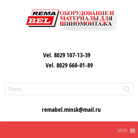
Vel. 8029 107-13-39
Vel. 8029 660-01-89
Найти:
remabel.minsk@mail.ru
Skip
MENU
to