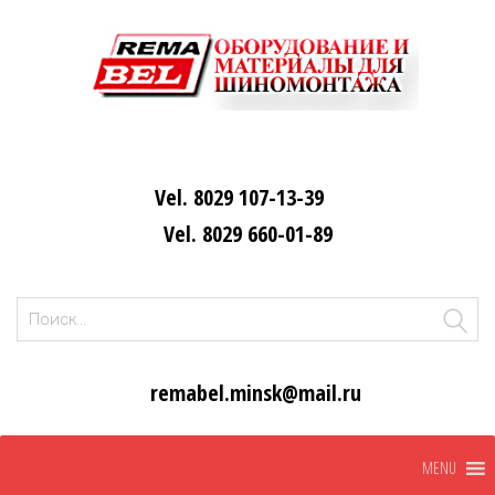
Vel. 8029 107-13-39
Vel. 8029 660-01-89
Найти:
remabel.minsk@mail.ru
Skip
MENU
to